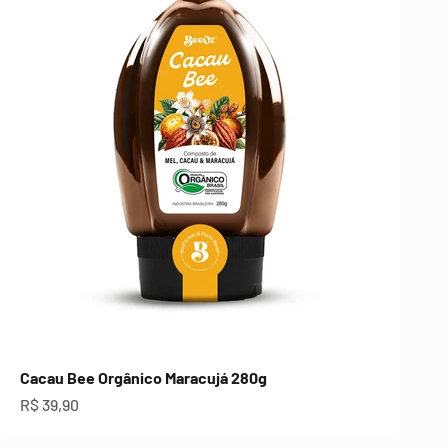
Cacau Bee Orgânico Maracujá 280g
Preço promocional
R$ 39,90