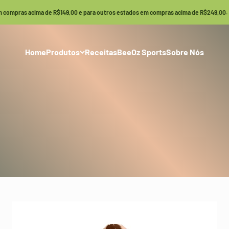
compras acima de R$149,00 e para outros estados em compras acima de R$249,00.
Home
Produtos
Receitas
BeeOz Sports
Sobre Nós