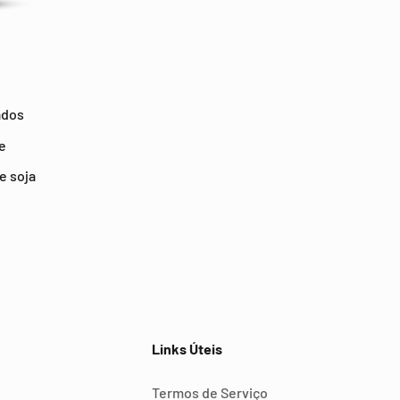
ados
e
e soja
Links Úteis
Termos de Serviço