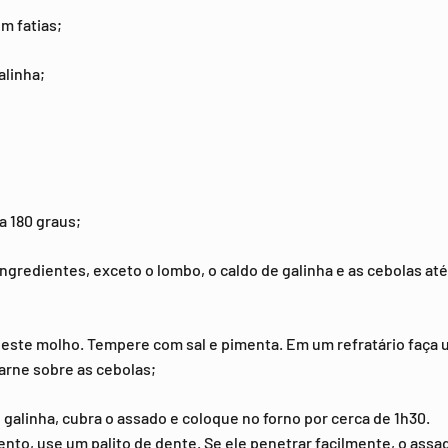
em fatias;
alinha;
a 180 graus;
ngredientes, exceto o lombo, o caldo de galinha e as cebolas at
 este molho. Tempere com sal e pimenta. Em um refratário faça
arne sobre as cebolas;
e galinha, cubra o assado e coloque no forno por cerca de 1h30.
mento, use um palito de dente. Se ele penetrar facilmente, o assa