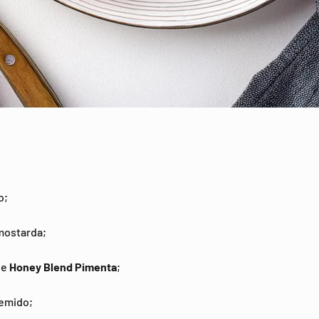
o;
 mostarda;
de
Honey Blend Pimenta
;
remido;