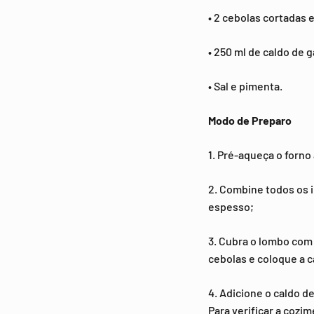
• 2 cebolas cortadas 
• 250 ml de caldo de g
• Sal e pimenta.
Modo de Preparo
1. Pré-aqueça o forno 
2. Combine todos os i
espesso;
3. Cubra o lombo com
cebolas e coloque a c
4. Adicione o caldo d
Para verificar a cozi