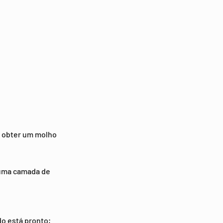
é obter um molho
 uma camada de
do está pronto;