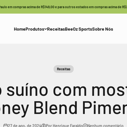
 em compras acima de R$149,00 e para outros estados em compras acima de R$249,00
Home
Produtos
Receitas
BeeOz Sports
Sobre Nós
Receitas
 suíno com most
ney Blend Pime
27 de ago. de 2024
Por Henrique Faraldo
Nenhum comentário