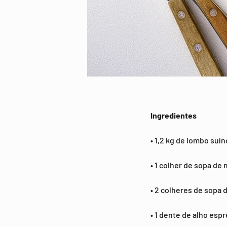
Ingredientes
• 1,2 kg de lombo suín
• 1 colher de sopa de
• 2 colheres de sopa 
• 1 dente de alho esp